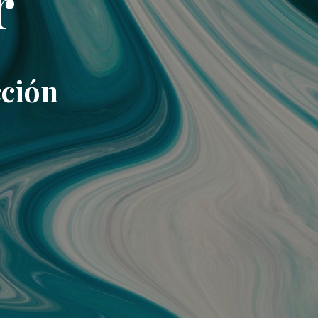
r
cción