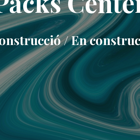
Packs Cente
onstrucció / En constru